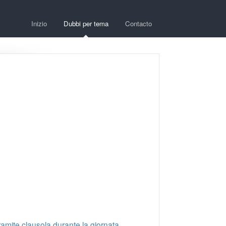
Inizio
Dubbi per tema
Contacto
amite clausola durante la giornata,