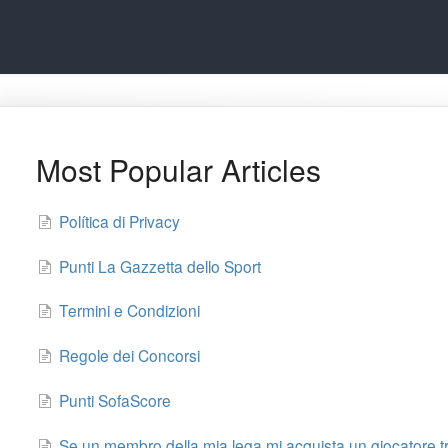
Most Popular Articles
Política di Privacy
Punti La Gazzetta dello Sport
Termini e Condizioni
Regole dei Concorsi
Punti SofaScore
Se un membro della mia lega mi acquista un giocatore tr